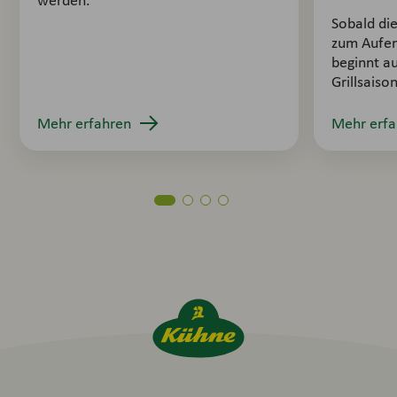
werden.
Sobald di
zum Aufen
beginnt au
Grillsaison
Mehr erfahren
Mehr erfa