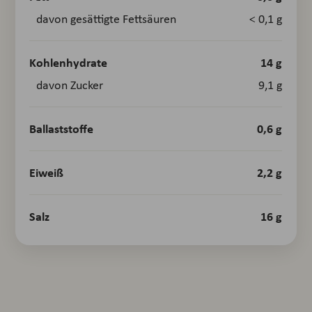
davon gesättigte Fettsäuren
< 0,1 g
Kohlenhydrate
14 g
davon Zucker
9,1 g
Ballaststoffe
0,6 g
Eiweiß
2,2 g
Salz
16 g