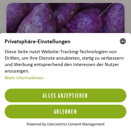
Gemüse-Lexikon Lila Süsskartoffel
Auf einmal war sie da – die lila Süßkartoffel.
Mehr erfahren