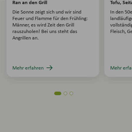
Ran an den Grill
Tofu, Sei
Die Sonne zeigt sich und wir sind
In den 50
Feuer und Flamme für den Frühling:
landläufi
Männer, es wird Zeit den Grill
vollständi
rauszuholen! Bei uns steht das
Fleisch, 
Angrillen an.
Mehr erfahren
Mehr erfa
Food Know-How
Du suchst nach knackigen Fakten, interessanten
Infos und praktischen Ratgebern rund um Food?
Willkommen bei unseren Food Know-hows!