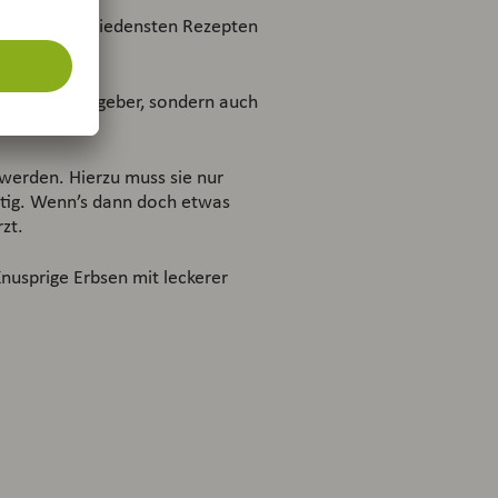
 in den verschiedensten Rezepten
r Geschmacksgeber, sondern auch
erden. Hierzu muss sie nur
rtig. Wenn’s dann doch etwas
zt.
usprige Erbsen mit leckerer