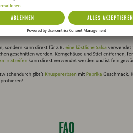
ar. Ob gefüllt, in
Suppen
oder roh: Der Energielieferant findet
en Farbe eignet sich rote
Paprika
nicht nur als hervorragende
erichte.
, sondern kann direkt für z.B.
eine köstliche Salsa
verwendet w
chen geschnitten werden. Kerngehäuse und Stiel entfernen, fe
ka in Streifen
kann direkt verwendet werden und ist fein gewür
zwischendurch gibt’s
Knuspererbsen
mit
Paprika
Geschmack. Kn
 probieren!
FAQ