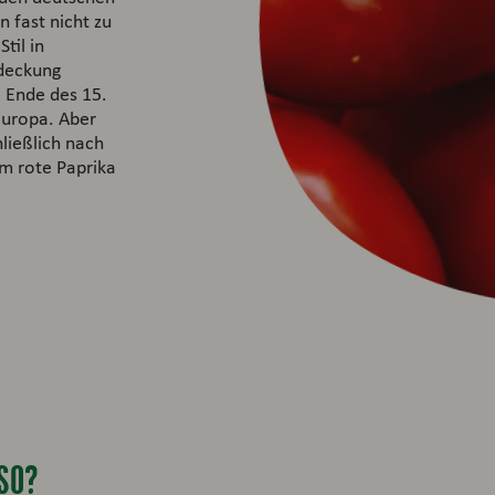
 fast nicht zu
til in
tdeckung
 Ende des 15.
Europa. Aber
ließlich nach
m rote Paprika
SO?