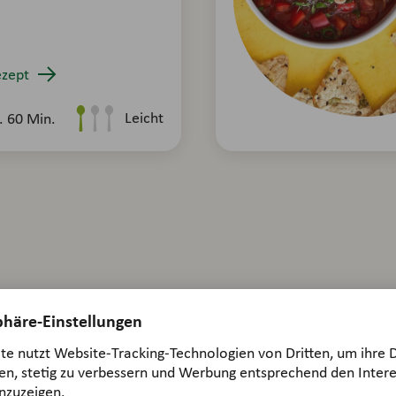
zept
Leicht
. 60 Min.
rika zubereiten?