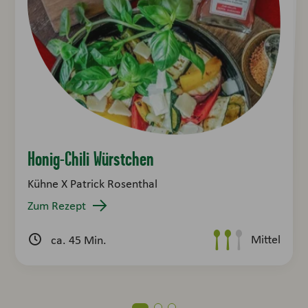
Sriracha Hot Wings
Hot Dog mit Kraut und Chili
Honig-Chili Würstchen
Kühne x BBQBRO
Zum Rezept
Kühne X Patrick Rosenthal
Zum Rezept
Zum Rezept
ca. 45 Min.
Leicht
ca. 20 Min.
Leicht
Mittel
ca. 45 Min.