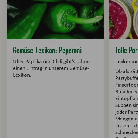
Gemüse-Lexikon: Peperoni
Tolle Pa
Lecker un
Über Paprika und Chili gibt’s schon
einen Eintrag in unserem Gemüse-
Ob als sät
Lexikon.
Partybuffe
Fingerfood
Bouillon 
Eintopf al
Suppen si
jeder Part
Mengen un
lassen si
schmecken