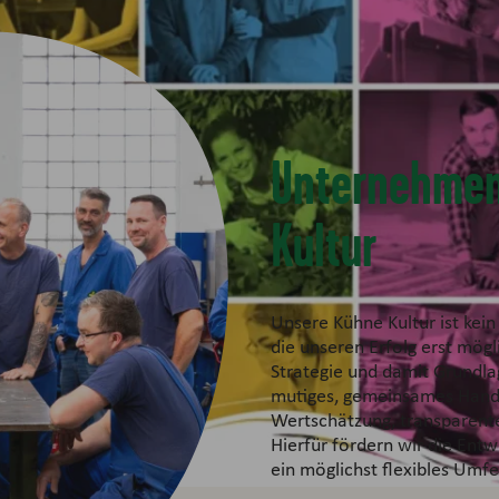
außerhalb der EU ohne DSGVO-konformes
Datenschutzniveau, um Inhalte einzubetten. Bitte ließ dir
dazu die Details durch und stimme der Nutzung des
Services zu, um diese Inhalte anzuzeigen.
MEHR INFORMATIONEN
Unternehmen
AKZEPTIEREN
Kultur
powered by
Usercentrics Consent Management Platform
Unsere Kühne Kultur ist kei
die unseren Erfolg erst mögl
Strategie und damit Grundla
mutiges, gemeinsames Hand
Wertschätzung, transparen
Hierfür fördern wir die Ent
ein möglichst flexibles Umf