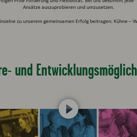
htigen Prise Förderung und Flexibilität. Bei uns bekommt jede
Ansätze auszuprobieren und umzusetzen.
Einzelne zu unserem gemeinsamen Erfolg beitragen: Kühne –
re- und Entwicklungsmöglic
Wir benötigen deine Zustimmung, um den
YouTube Video-Service zu laden
Wir verwenden den Service eines Drittanbieters