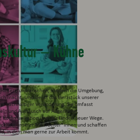
skultur – Kühne
n Hintergrundrauschen, sondern die Umgebung,
ich macht. Und sie ist das Herzstück unserer
ge nachhaltiger Veränderung. Sie umfasst
eln und Austausch auf Augenhöhe,
te Kommunikation und das Finden neuer Wege.
wicklung unserer Mitarbeiter*innen und schaffen
eld, in dem man gerne zur Arbeit kommt.