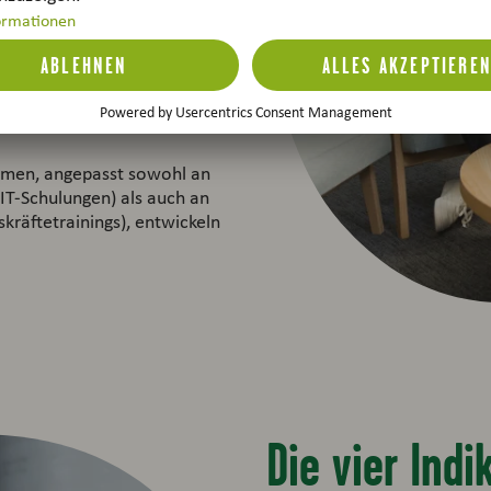
 unser Unternehmen sind es
achen. Deshalb legen wir
ten zu fördern und zu
entwicklungsgespräche und
ng des Dialogs zwischen
men, angepasst sowohl an
 IT-Schulungen) als auch an
kräftetrainings), entwickeln
Die vier Ind