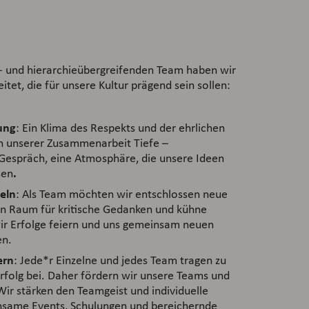
r
t- und hierarchieübergreifenden Team haben wir
itet, die für unsere Kultur prägend sein sollen:
ung
: Ein Klima des Respekts und der ehrlichen
n unserer Zusammenarbeit Tiefe –
Gespräch, eine Atmosphäre, die unsere Ideen
.
sen
eln
: Als Team möchten wir entschlossen neue
n Raum für kritische Gedanken und kühne
 Erfolge feiern und uns gemeinsam neuen
en.
ern
: Jede*r Einzelne und jedes Team tragen zu
olg bei. Daher fördern wir unsere Teams und
ir stärken den Teamgeist und individuelle
nsame Events, Schulungen und bereichernde