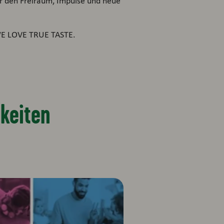
*r den Freiraum, Impulse und neue
 WE LOVE TRUE TASTE.
hkeiten