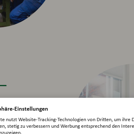
 –
ät unserer Zutaten, aber vor
eues zu entdecken, zu