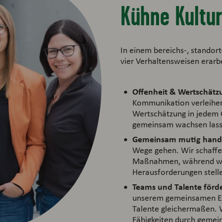
Kühne Kultu
In einem bereichs-, standor
vier Verhaltensweisen erarbe
Offenheit & Wertschätz
Kommunikation verleihe
Wertschätzung in jedem 
gemeinsam wachsen las
Gemeinsam mutig hand
Wege gehen. Wir schaffe
Maßnahmen, während wir
Herausforderungen stell
Teams und Talente förd
unserem gemeinsamen Erf
Talente gleichermaßen. W
Fähigkeiten durch gemei