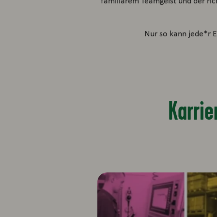
familiärem Teamgeist und der ric
Nur so kann jede*r 
Karrie