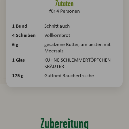
Zutaten
für
4
Personen
1
Bund
Schnittlauch
4
Scheiben
Vollkornbrot
6
g
gesalzene Butter, am besten mit
Meersalz
1
Glas
KÜHNE SCHLEMMERTÖPFCHEN
KRÄUTER
175
g
Gutfried Räucherfrische
Zubereitung