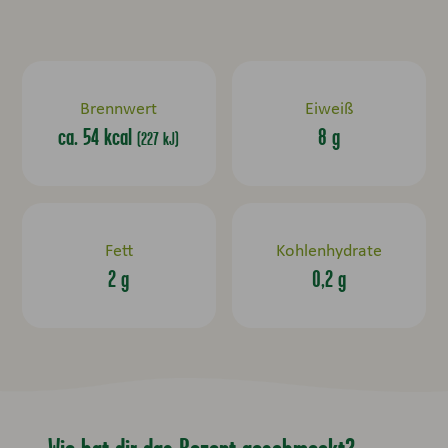
Brennwert
Eiweiß
ca. 54 kcal
8 g
(227 kJ)
Fett
Kohlenhydrate
2 g
0,2 g