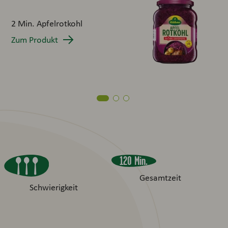
GU
2 Min. Apfelrotkohl
Zum
Zum Produkt
120 Min.
Gesamtzeit
Schwierigkeit