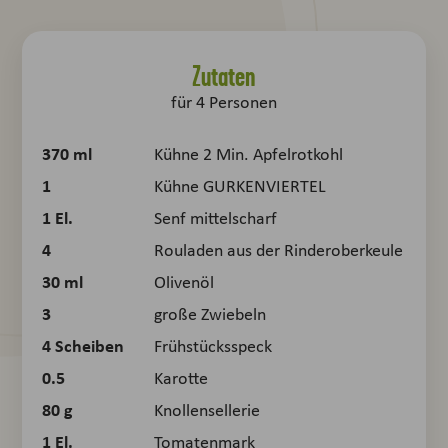
Zutaten
für
4
Personen
370
ml
Kühne 2 Min. Apfelrotkohl
1
Kühne GURKENVIERTEL
1
El.
Senf mittelscharf
4
Rouladen aus der Rinderoberkeule
30
ml
Olivenöl
3
große Zwiebeln
4
Scheiben
Frühstücksspeck
0.5
Karotte
80
g
Knollensellerie
1
El.
Tomatenmark