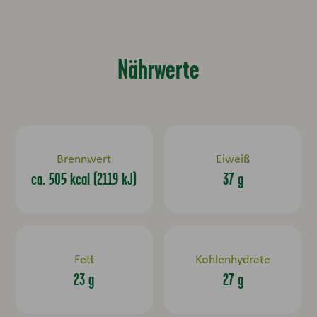
Nährwerte
Brennwert
Eiweiß
ca. 505 kcal (2119 kJ)
37 g
Fett
Kohlenhydrate
23 g
27 g