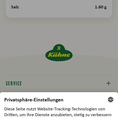
Salz
1.60 g
SERVICE
Kontakt
RECHTLICHES
Produktinfos
Compliance
B2B / FOODPARTNERS