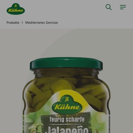
Springe zum Hauptinhalt
Suche öff
Navi
Produkte
Mediterranes Gemüse