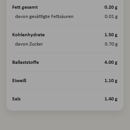
Fett gesamt
0.20 g
davon gesättigte Fettsäuren
0.01 g
Kohlenhydrate
1.50 g
davon Zucker
0.70 g
Ballaststoffe
4.00 g
Eiweiß
1.10 g
Salz
1.40 g