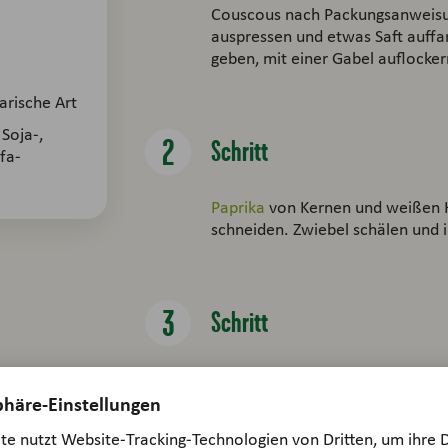
Couscous nach Packungsanweisun
auspressen und etwas Saft auffa
geben, mit einer Gabel auflocke
rische Art
 Soja-,
Schritt
fa-
Paprika
von Kernen und weißen Hä
schneiden. Zwiebel schälen und 
Schritt
Paprika
und Zwiebeln mit Cousc
Sprossen servieren.