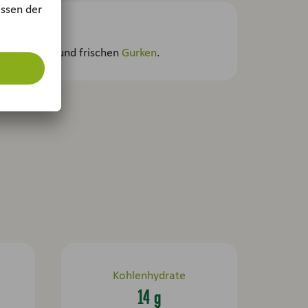
ten, Oliven und frischen
Gurken
.
Kohlenhydrate
14 g