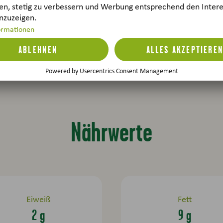
Rezept-Tip
Schmeckt auch toll mit Toma
Nährwerte
Eiweiß
Fett
2 g
9 g