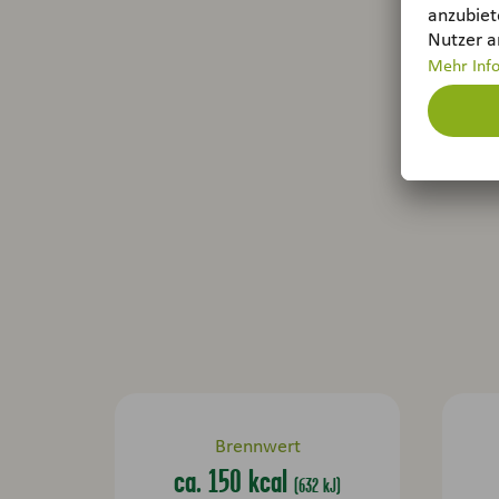
Brennwert
ca. 150 kcal
(632 kJ)