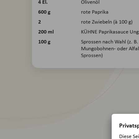
4
El.
Olivenöl
600
g
rote Paprika
2
rote Zwiebeln (à 100 g)
200
ml
KÜHNE Paprikasauce Unga
100
g
Sprossen nach Wahl (z. B.
Mungobohnen- oder Alfal
Sprossen)