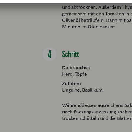
In der Zwischenzeit für die ge
und abtrocknen. Außerdem Thymi
gemeinsam mit den Tomaten in e
Olivenöl beträufeln. Dann mit Sa
Minuten im Ofen backen.
Schritt
Du brauchst:
Herd, Töpfe
Zutaten:
Linguine, Basilikum
Währenddessen ausreichend Salz
nach Packungsanweisung kochen.
trocken schütteln und die Blätte