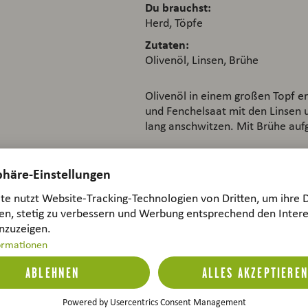
Du brauchst:
Herd, Töpfe
Zutaten:
Olivenöl, Linsen, Brühe
Olivenöl in einem großen Topf er
und Fenchelsaat mit den Linsen 
lang anschwitzen. Mit Brühe auf
Schritt
Du brauchst:
Backofen, Auflaufform (20 x 30 
Zutaten:
Tomaten, Thymian, Olivenöl, Sal