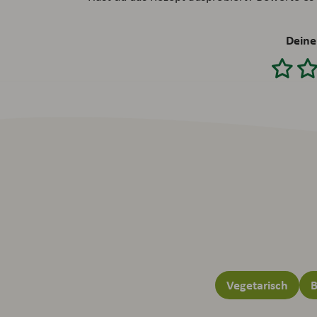
Deine
Vegetarisch
B