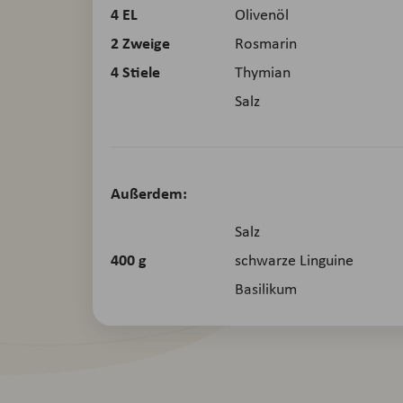
4
EL
Olivenöl
2
Zweige
Rosmarin
4
Stiele
Thymian
Salz
Außerdem:
Salz
400
g
schwarze Linguine
Basilikum