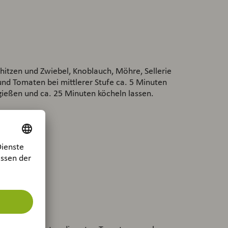
hitzen und Zwiebel, Knoblauch, Möhre, Sellerie
und Tomaten bei mittlerer Stufe ca. 5 Minuten
gießen und ca. 25 Minuten köcheln lassen.
cm)
z