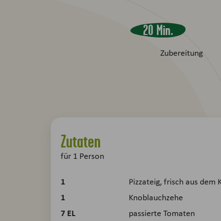
20 Min.
Zubereitung
Zutaten
für 1 Person
1
Pizzateig, frisch aus dem 
1
Knoblauchzehe
7
EL
passierte Tomaten