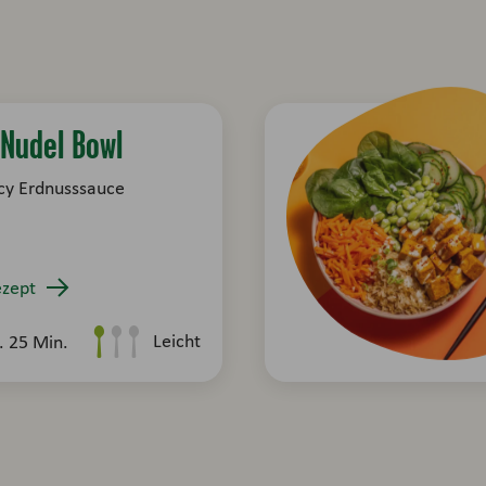
 Nudel Bowl
icy Erdnusssauce
zept
Leicht
. 25 Min.