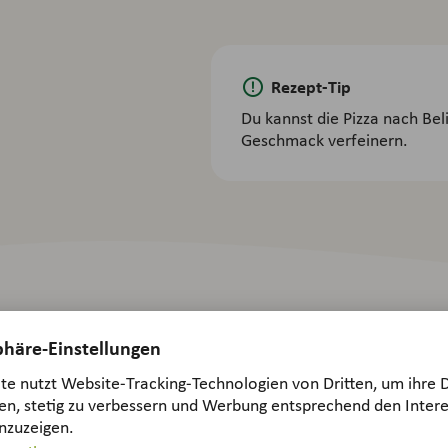
Rezept-Tip
Du kannst die Pizza nach Be
Geschmack verfeinern.
s Rezept geschmeckt?
und helfe damit anderen eine gute Wahl zu treffen.