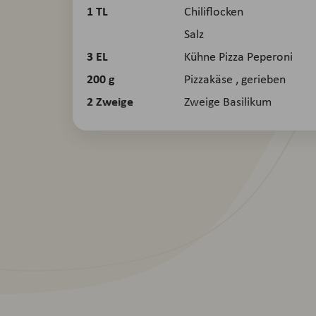
1
TL
Chiliflocken
Salz
3
EL
Kühne Pizza Peperoni
200
g
Pizzakäse , gerieben
2
Zweige
Zweige Basilikum