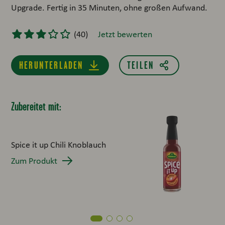
Upgrade. Fertig in 35 Minuten, ohne großen Aufwand.
(
40
)
Jetzt bewerten
HERUNTERLADEN
Zubereitet mit:
Spi
Krä
Spice it up Chili Knoblauch
Zum
Zum Produkt