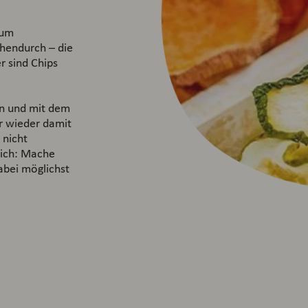
zum
chendurch – die
r sind Chips
en und mit dem
r wieder damit
 nicht
dich: Mache
abei möglichst