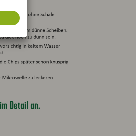
ips mit oder ohne Schale
r in ca. 2 mm dünne Scheiben.
u dick noch zu dünn sein.
vorsichtig in kaltem Wasser
st.
die Chips später schön knusprig
r Mikrowelle zu leckeren
im Detail an.