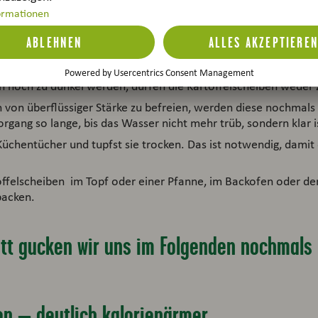
n gründlich gewaschen oder geschält werden. Du kannst die Ch
 mit einem Gemüsehobel, Sparschäler oder einem Gemüsemesse
h noch zu dunkel werden, dürfen die Kartoffelscheiben weder z
 von überflüssiger Stärke zu befreien, werden diese nochmals 
ang so lange, bis das Wasser nicht mehr trüb, sondern klar i
Küchentücher und tupfst sie trocken. Das ist notwendig, damit 
ffelscheiben im Topf oder einer Pfanne, im Backofen oder de
ebacken.
tt gucken wir uns im Folgenden nochmals 
en – deutlich kalorienärmer