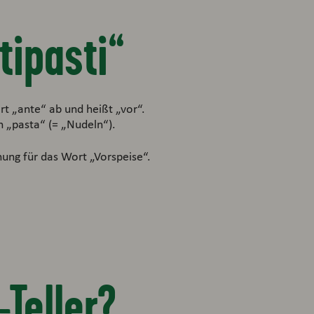
tipasti“
rt „ante“ ab und heißt „vor“.
n „pasta“ (= „Nudeln“).
hnung für das Wort „Vorspeise“.
Teller?