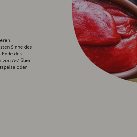
keren
rsten Sinne des
n Ende des
h von A-Z über
ptspeise oder