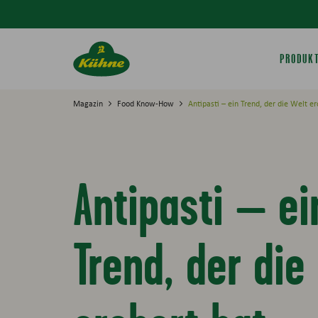
Springe zum Hauptinhalt
PRODUK
Magazin
Food Know-How
Antipasti – ein Trend, der die Welt er
Antipasti – ei
Trend, der die