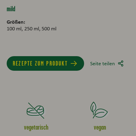
mild
Größen:
100 ml
250 ml
500 ml
REZEPTE ZUM PRODUKT
Seite teilen
vegetarisch
vegan