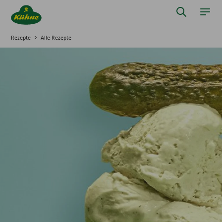
Springe zum Hauptinhalt
Suche öff
Navi
Rezepte
Alle Rezepte