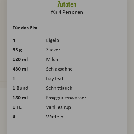
Zutaten
für
4
Personen
Für das Eis:
4
Eigelb
85
g
Zucker
180
ml
Milch
480
ml
Schlagsahne
1
bay leaf
1
Bund
Schnittlauch
180
ml
Essiggurkenwasser
1
TL
Vanillesirup
4
Waffeln