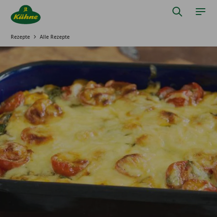
Springe zum Hauptinhalt
Suche öff
Navi
Rezepte
Alle Rezepte