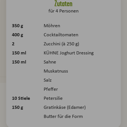
Zutaten
für
4
Personen
350
g
Möhren
400
g
Cocktailtomaten
2
Zucchini (à 250 g)
150
ml
KÜHNE Joghurt Dressing
150
ml
Sahne
Muskatnuss
Salz
Pfeffer
10
Stiele
Petersilie
150
g
Gratinkäse (Edamer)
Butter für die Form