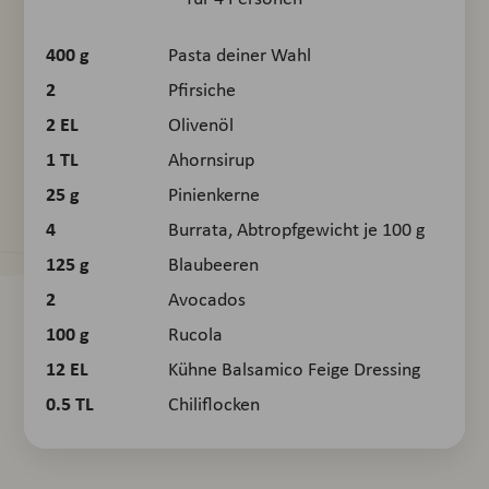
400
g
Pasta deiner Wahl
2
Pfirsiche
2
EL
Olivenöl
1
TL
Ahornsirup
25
g
Pinienkerne
4
Burrata, Abtropfgewicht je 100 g
125
g
Blaubeeren
2
Avocados
100
g
Rucola
12
EL
Kühne Balsamico Feige Dressing
0.5
TL
Chiliflocken