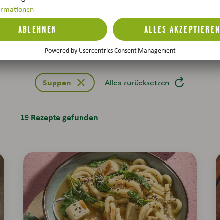
Ernährung
Produkt
Zubereitungszeit
Sch
Suppen
Alles zurücksetzen
19 Rezepte gefunden