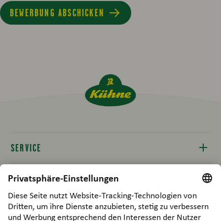
BEWERBUNG ABSCHICKEN
SERVICE
Kontakt
RECHTLICHES
Produktinfos
Compliance
B2B / FOODPARTNERS
Produktverfügbarkeit