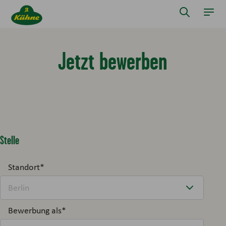
Springe zum Hauptinhalt
Suche öff
Navi
Jetzt bewerben
Stelle
Standort
*
Bewerbung als
*