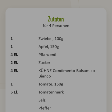
Zutaten
für
4
Personen
1
Zwiebel, 100g
1
Apfel, 150g
4
El.
Pflanzenöl
2
El.
Zucker
4
El.
KÜHNE Condimento Balsamico
Bianco
1
Tomate, 150g
5
El.
Tomatenmark
Salz
Pfeffer