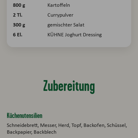
800
g
Kartoffeln
2
Tl.
Currypulver
300
g
gemischter Salat
6
El.
KÜHNE Joghurt Dressing
Zubereitung
Küchenutensilien
Schneidebrett, Messer, Herd, Topf, Backofen, Schüssel,
Backpapier, Backblech