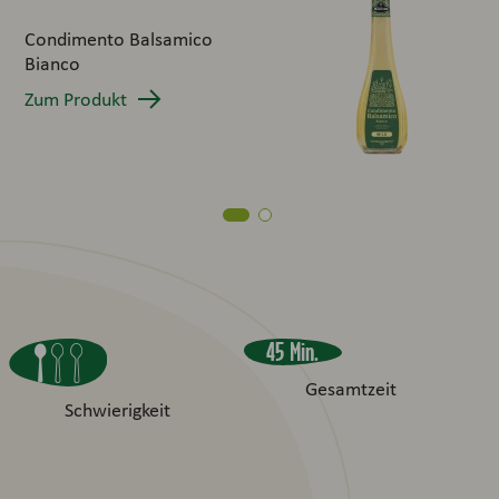
Jog
Condimento Balsamico
Zum
Bianco
Zum Produkt
45 Min.
Gesamtzeit
Schwierigkeit