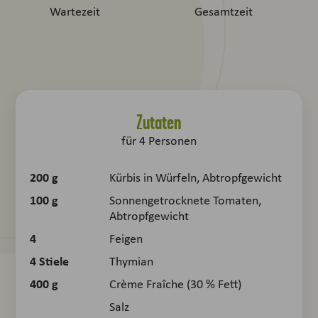
Wartezeit
Gesamtzeit
Zutaten
für
4
Personen
200
g
Kürbis in Würfeln, Abtropfgewicht
100
g
Sonnengetrocknete Tomaten,
Abtropfgewicht
4
Feigen
4
Stiele
Thymian
400
g
Crème Fraîche (30 % Fett)
Salz