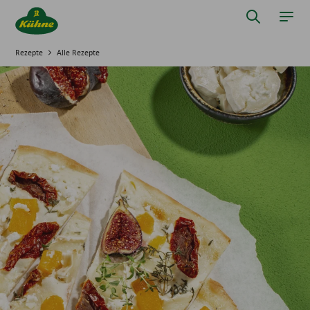
Springe zum Hauptinhalt
Suche öff
Navi
Rezepte
Alle Rezepte