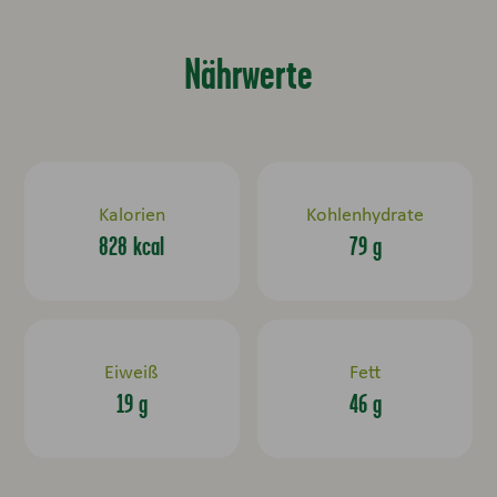
Nährwerte
Kalorien
Kohlenhydrate
828 kcal
79 g
Eiweiß
Fett
19 g
46 g