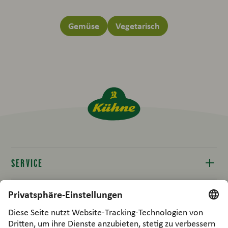
Gemüse
Vegetarisch
SERVICE
Kontakt
RECHTLICHES
Produktinfos
Compliance
B2B / FOODPARTNERS