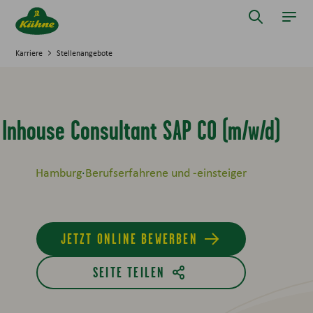
Springe zum Hauptinhalt
Suche öff
Navi
Karriere
Stellenangebote
Inhouse Consultant SAP CO (m/w/d)
Hamburg
Berufserfahrene und -einsteiger
JETZT ONLINE BEWERBEN
SEITE TEILEN