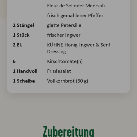
Fleur de Sel oder Meersalz
frisch gemahlener Pfeffer
2
Stängel
glatte Petersilie
1
Stück
frischer Ingwer
2
El.
KÜHNE Honig-Ingwer & Senf
Dressing
6
Kirschtomate(n)
1
Handvoll
Friséesalat
1
Scheibe
Vollkornbrot (60 g)
Zubereitung