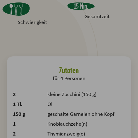
15 Min.
Gesamtzeit
Schwierigkeit
Zutaten
für
4
Personen
2
kleine Zucchini (150 g)
1
Tl.
Öl
150
g
geschälte Garnelen ohne Kopf
1
Knoblauchzehe(n)
2
Thymianzweig(e)