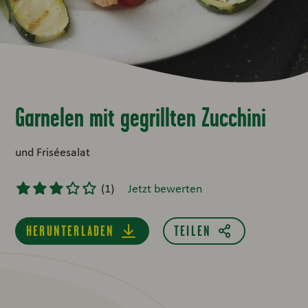
Garnelen mit gegrillten Zucchini
und Friséesalat
(
1
)
Jetzt bewerten
HERUNTERLADEN