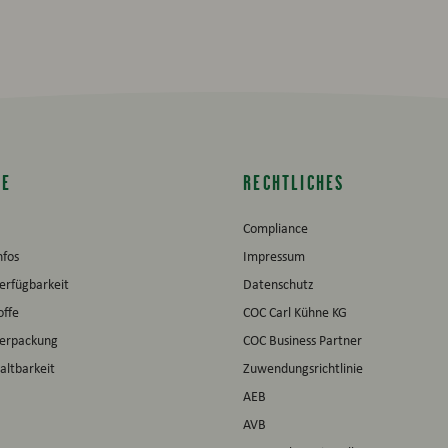
CE
RECHTLICHES
Compliance
nfos
Impressum
erfügbarkeit
Datenschutz
offe
COC Carl Kühne KG
verpackung
COC Business Partner
altbarkeit
Zuwendungsrichtlinie
AEB
AVB