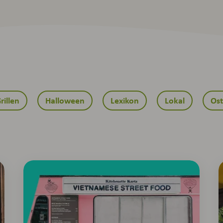
rillen
Halloween
Lexikon
Lokal
Ost