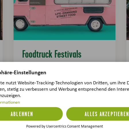
Foodtruck Festivals
Der ultimative Guide
Foodtruck Festivals - kulinarische
Highlights auf Rädern Die Streetfood
Bewegung ist aus den Städten schon seit
einigen Jahren nicht mehr wegzudenken.
Mehr erfahren