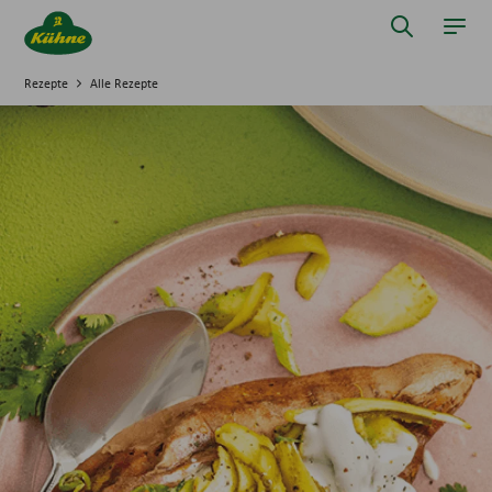
Springe zum Hauptinhalt
Suche öff
Navi
Rezepte
Alle Rezepte