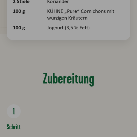
2
Stiele
Koriander
100
g
KÜHNE „Pure“ Cornichons mit
würzigen Kräutern
100
g
Joghurt (3,5 % Fett)
Zubereitung
Schritt