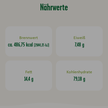
Nährwerte
Brennwert
Eiweiß
ca. 486,75 kcal
7,48 g
(2044,35 kJ)
Fett
Kohlenhydrate
14,4 g
79,18 g